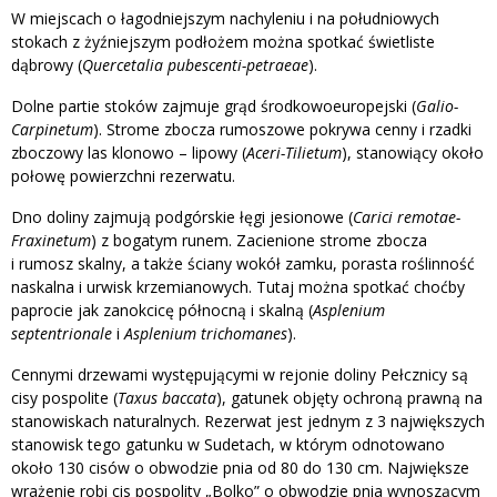
W miejscach o łagodniejszym nachyleniu i na południowych
stokach z żyźniejszym podłożem można spotkać świetliste
dąbrowy (
Quercetalia pubescenti-petraeae
).
Dolne partie stoków zajmuje grąd środkowoeuropejski (
Galio-
Carpinetum
). Strome zbocza rumoszowe pokrywa cenny i rzadki
zboczowy las klonowo – lipowy (
Aceri-Tilietum
), stanowiący około
połowę powierzchni rezerwatu.
Dno doliny zajmują podgórskie łęgi jesionowe (
Carici remotae-
Fraxinetum
) z bogatym runem. Zacienione strome zbocza
i rumosz skalny, a także ściany wokół zamku, porasta roślinność
naskalna i urwisk krzemianowych. Tutaj można spotkać choćby
paprocie jak zanokcicę północną i skalną (
Asplenium
septentrionale
i
Asplenium trichomanes
).
Cennymi drzewami występującymi w rejonie doliny Pełcznicy są
cisy pospolite (
Taxus baccata
), gatunek objęty ochroną prawną na
stanowiskach naturalnych. Rezerwat jest jednym z 3 największych
stanowisk tego gatunku w Sudetach, w którym odnotowano
około 130 cisów o obwodzie pnia od 80 do 130 cm. Największe
wrażenie robi cis pospolity „Bolko” o obwodzie pnia wynoszącym