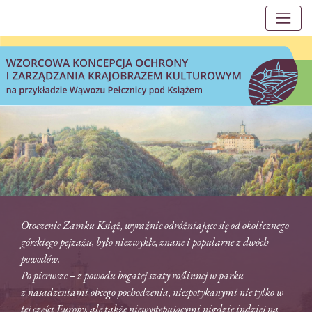
Main Navigation
Wąwóz Pełcznica
Otoczenie Zamku Książ, wyraźnie odróżniające się od okolicznego
górskiego pejzażu, było niezwykłe, znane i popularne z dwóch
powodów.
Po pierwsze – z powodu bogatej szaty roślinnej w parku
z nasadzeniami obcego pochodzenia, niespotykanymi nie tylko w
tej części Europy, ale także niewystępującymi nigdzie indziej na