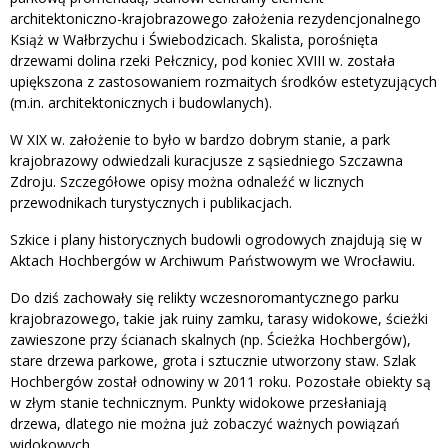
architektoniczno-krajobrazowego założenia rezydencjonalnego
Książ w Wałbrzychu i Świebodzicach. Skalista, porośnięta
drzewami dolina rzeki Pełcznicy, pod koniec XVIII w. została
upiększona z zastosowaniem rozmaitych środków estetyzujących
(m.in. architektonicznych i budowlanych).
W XIX w. założenie to było w bardzo dobrym stanie, a park
krajobrazowy odwiedzali kuracjusze z sąsiedniego Szczawna
Zdroju. Szczegółowe opisy można odnaleźć w licznych
przewodnikach turystycznych i publikacjach.
Szkice i plany historycznych budowli ogrodowych znajdują się w
Aktach Hochbergów w Archiwum Państwowym we Wrocławiu.
Do dziś zachowały się relikty wczesnoromantycznego parku
krajobrazowego, takie jak ruiny zamku, tarasy widokowe, ścieżki
zawieszone przy ścianach skalnych (np. Ścieżka Hochbergów),
stare drzewa parkowe, grota i sztucznie utworzony staw. Szlak
Hochbergów został odnowiny w 2011 roku. Pozostałe obiekty są
w złym stanie technicznym. Punkty widokowe przesłaniają
drzewa, dlatego nie można już zobaczyć ważnych powiązań
widokowych.