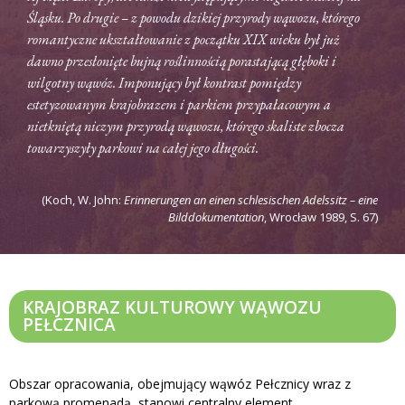
Śląsku. Po drugie – z powodu dzikiej przyrody wąwozu, którego
romantyczne ukształtowanie z początku XIX wieku był już
dawno przesłonięte bujną roślinnością porastającą głęboki i
wilgotny wąwóz. Imponujący był kontrast pomiędzy
estetyzowanym krajobrazem i parkiem przypałacowym a
nietkniętą niczym przyrodą wąwozu, którego skaliste zbocza
towarzyszyły parkowi na całej jego długości.
(Koch, W. John:
Erinnerungen an einen schlesischen Adelssitz – eine
Bilddokumentation
, Wrocław 1989, S. 67)
KRAJOBRAZ KULTUROWY WĄWOZU
PEŁCZNICA
Obszar opracowania, obejmujący wąwóz Pełcznicy wraz z
parkową promenadą, stanowi centralny element