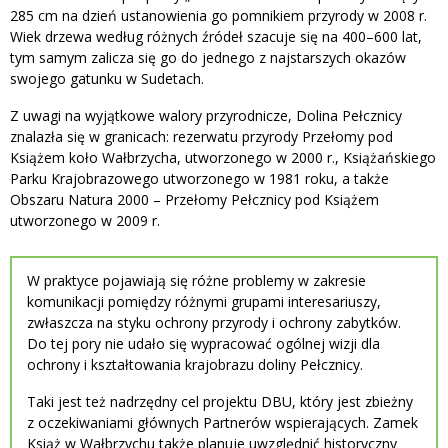
285 cm na dzień ustanowienia go pomnikiem przyrody w 2008 r.
Wiek drzewa według różnych źródeł szacuje się na 400–600 lat,
tym samym zalicza się go do jednego z najstarszych okazów
swojego gatunku w Sudetach.
Z uwagi na wyjątkowe walory przyrodnicze, Dolina Pełcznicy
znalazła się w granicach: rezerwatu przyrody Przełomy pod
Książem koło Wałbrzycha, utworzonego w 2000 r., Książańskiego
Parku Krajobrazowego utworzonego w 1981 roku, a także
Obszaru Natura 2000 – Przełomy Pełcznicy pod Książem
utworzonego w 2009 r.
W praktyce pojawiają się różne problemy w zakresie
komunikacji pomiędzy różnymi grupami interesariuszy,
zwłaszcza na styku ochrony przyrody i ochrony zabytków.
Do tej pory nie udało się wypracować ogólnej wizji dla
ochrony i kształtowania krajobrazu doliny Pełcznicy.
Taki jest też nadrzędny cel projektu DBU, który jest zbieżny
z oczekiwaniami głównych Partnerów wspierających. Zamek
Książ w Wałbrzychu także planuje uwzględnić historyczny