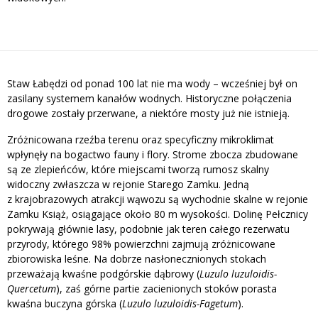
Staw Łabędzi od ponad 100 lat nie ma wody – wcześniej był on
zasilany systemem kanałów wodnych. Historyczne połączenia
drogowe zostały przerwane, a niektóre mosty już nie istnieją.
Zróżnicowana rzeźba terenu oraz specyficzny mikroklimat
wpłynęły na bogactwo fauny i flory. Strome zbocza zbudowane
są ze zlepieńców, które miejscami tworzą rumosz skalny
widoczny zwłaszcza w rejonie Starego Zamku. Jedną
z krajobrazowych atrakcji wąwozu są wychodnie skalne w rejonie
Zamku Książ, osiągające około 80 m wysokości. Dolinę Pełcznicy
pokrywają głównie lasy, podobnie jak teren całego rezerwatu
przyrody, którego 98% powierzchni zajmują zróżnicowane
zbiorowiska leśne. Na dobrze nasłonecznionych stokach
przeważają kwaśne podgórskie dąbrowy (
Luzulo luzuloidis-
Quercetum
), zaś górne partie zacienionych stoków porasta
kwaśna buczyna górska (
Luzulo luzuloidis-Fagetum
).